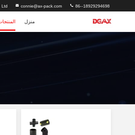
 Ltd
connie@ax-pack.com
86--18929294698
منزل
المنتجات