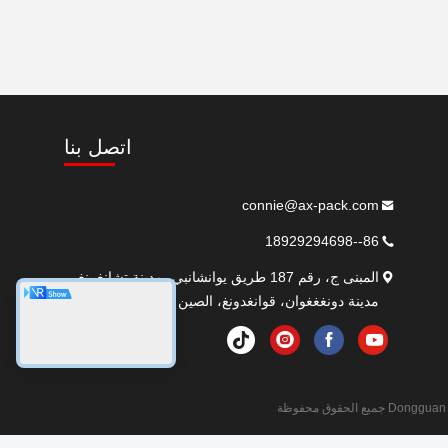
اتصل بنا
connie@ax-pack.com
86--18929294698
المبنى ج، رقم 187 طريق يوانشانبي، مدينة تشانغبينغ،
مدينة دونغغغوان، قوانغدونغ، الصين