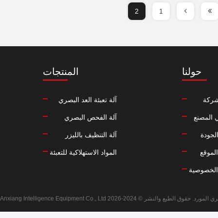
2
1
حولنا
المنتجات
شركة
آلة تعبئة العد البصري
 المصنع
آلة الفحص البصري
لجودة
آلة التنظيف بالليزر
لموقع
المواد الاستهلاكية للتعبئة
الخصوصية
20 Dongguan Anxiang Intelligence Equipment Co., Ltd جميع الحقوق محفوظة