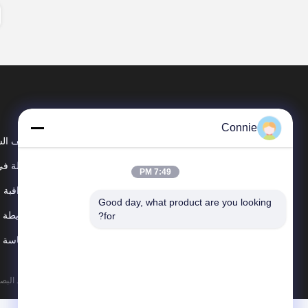
Connie
ملف ال
جولة في
7:49 PM
مراقبة ا
Good day, what product are you looking 
خريطة ا
for?
سياسة 
الصين جودة جيدة آلة تعبئة العد البصري المورد. حقوق الطبع والنشر © 2024-26