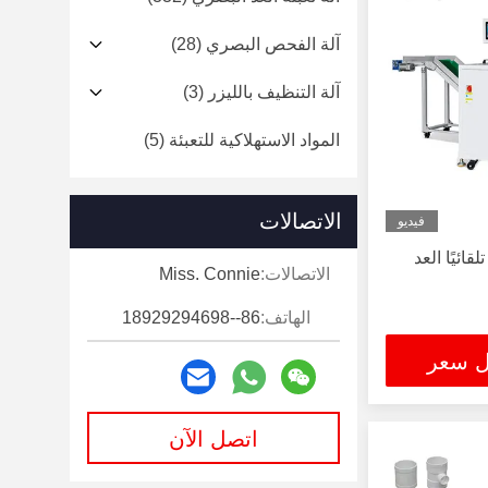
آلة الفحص البصري
(28)
آلة التنظيف بالليزر
(3)
المواد الاستهلاكية للتعبئة
(5)
الاتصالات
فيديو
قائيًا العد
الاتصالات:
Miss. Connie
الهاتف:
86--18929294698
ل سعر
اتصل الآن