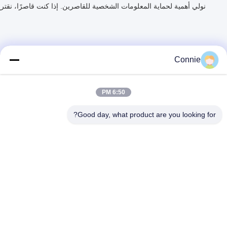
نولي أهمية لحماية المعلومات الشخصية للقاصرين. إذا كنت قاصرًا، نق
Connie
6:50 PM
Good day, what product are you looking for?
DONGGUAN ANXIANG INTELLIGENCE
EQUIPMENT CO., LTD
connie@ax-pack.com
86--18929294698
المبنى ج، رقم 187 طريق يوانشانبي، مدينة تشانغبينغ، مدينة