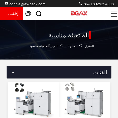
connie@ax-pack.com
86--18929294698
إقتباس
آلة تعبئة مناسبة
>
>
المنزل
المنتجات
الصين آلة تعبئة مناسبة
الفئات