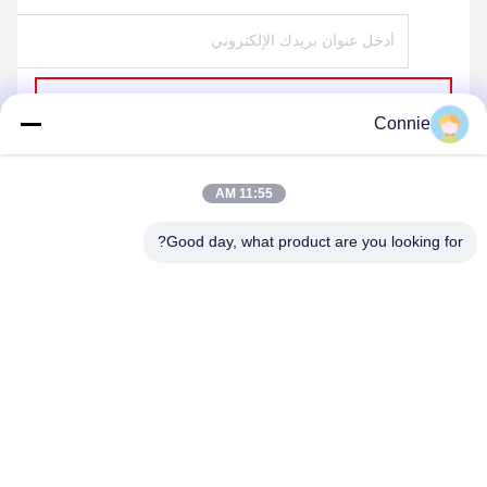
ارسل
Connie
11:55 AM
Good day, what product are you looking for?
DONGGUAN ANXIANG INTELLIGENCE
EQUIPMENT CO., LTD
connie@ax-pack.com
86--18929294698
المبنى ج، رقم 187 طريق يوانشانبي، مدينة تشانغبينغ، مدينة