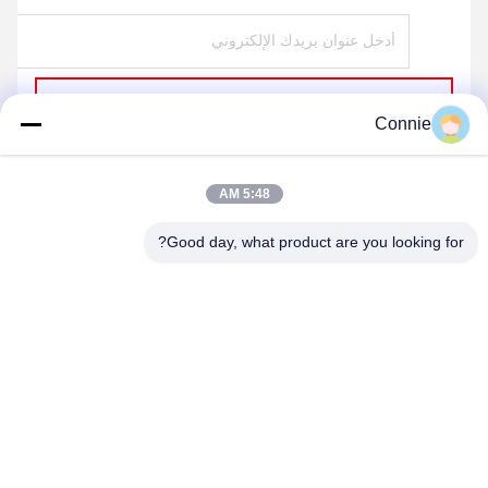
ارسل
Connie
5:48 AM
Good day, what product are you looking for?
DONGGUAN ANXIANG INTELLIGENCE
EQUIPMENT CO., LTD
connie@ax-pack.com
86--18929294698
المبنى ج، رقم 187 طريق يوانشانبي، مدينة تشانغبينغ، مدينة