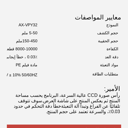
معايير المواصفات
النموذج
AX-VPY32
حجم الكشف
5-50 ملم
حجم الحقيبة
150-450ملم
الكفاءة
8000-10000 قطعة/دقيقة
دقة العد
0.03٪ ، خطأ إيجابي فقط
مواد التعبئة
مادة فيلم PE
متطلبات الطاقة
20V ± 10% 50/60HZ
الأمير:
رأس صورة CCD عالية السرعة، البرنامج يحسب مساحة
المنتج ثم يعكس المنتج على شاشة العرض.سوف تتوقف
تلقائيًا عن الفراغ وتبدأ آلة التعبئةخطأ دقة التحكم في حدود
0.03٪، والسرعة تعتمد على حجم المنتج.