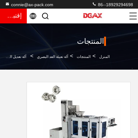
connie@ax-pack.com
86--18929294698
إقتباس
المنتجات
>
>
>
المنزل
المنتجات
آلة تعبئة العد البصري
آلة تعديل الحساب البصري المتكاملة عالية الدقة 8000-10000 قطعة / دقيقة