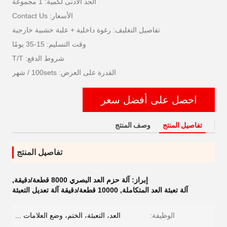
الحد الأدنى لكمية: 1 مجموعة
الأسعار: Contact Us
تفاصيل التغليف: رغوة داخلية + علبة خشبية خارجية
وقت التسليم: 15-35 يومًا
شروط الدفع: T/T
القدرة على العرض: 100sets / شهر
احصل على أفضل سعر
تفاصيل المنتج
وصف المنتج
تفاصيل المنتج
إبراز:
آلة حزم العد البصري 8000 قطعة/دقيقة
,
آلة تعبئة العد المتكاملة
,
10000 قطعة/دقيقة آلة تعديل التعبئة
الوظيفة:
العد، التعبئة، الختم، وضع العلامات ...