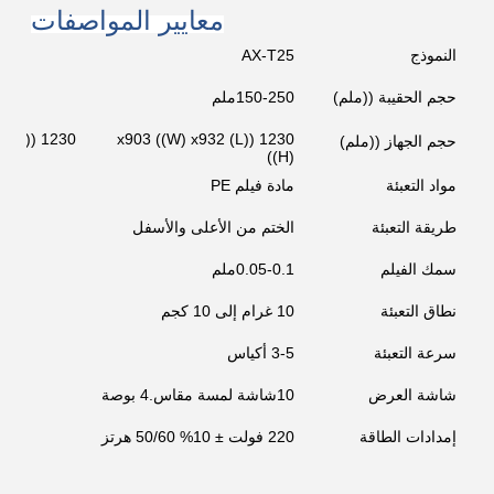
معايير المواصفات
النموذج
AX-T25
حجم الحقيبة ((ملم)
150-250ملم
02
1230 ((L) x903 ((W) x932
حجم الجهاز ((ملم)
((H)
مواد التعبئة
مادة فيلم PE
طريقة التعبئة
الختم من الأعلى والأسفل
سمك الفيلم
0.05-0.1ملم
نطاق التعبئة
10 غرام إلى 10 كجم
سرعة التعبئة
3-5 أكياس
شاشة العرض
10شاشة لمسة مقاس.4 بوصة
إمدادات الطاقة
220 فولت ± 10% 50/60 هرتز