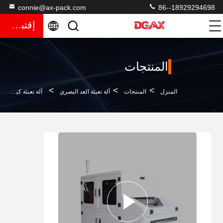
connie@ax-pack.com
86--18929294698
إقتباس
المنتجات
>
>
>
المنزل
المنتجات
آلة تعبئة العد البصري
آلة تعبئة كيس PE الكهربائية AC220V لمنتجات الحبيبات