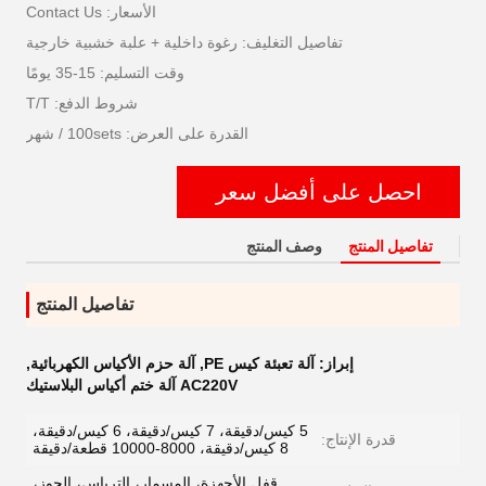
الأسعار: Contact Us
تفاصيل التغليف: رغوة داخلية + علبة خشبية خارجية
وقت التسليم: 15-35 يومًا
شروط الدفع: T/T
القدرة على العرض: 100sets / شهر
احصل على أفضل سعر
تفاصيل المنتج
وصف المنتج
تفاصيل المنتج
إبراز:
آلة تعبئة كيس PE
,
آلة حزم الأكياس الكهربائية
,
AC220V آلة ختم أكياس البلاستيك
5 كيس/دقيقة، 7 كيس/دقيقة، 6 كيس/دقيقة،
قدرة الإنتاج:
8 كيس/دقيقة، 8000-10000 قطعة/دقيقة
قفل الأجهزة، المسمار، الترباس، الجوز،