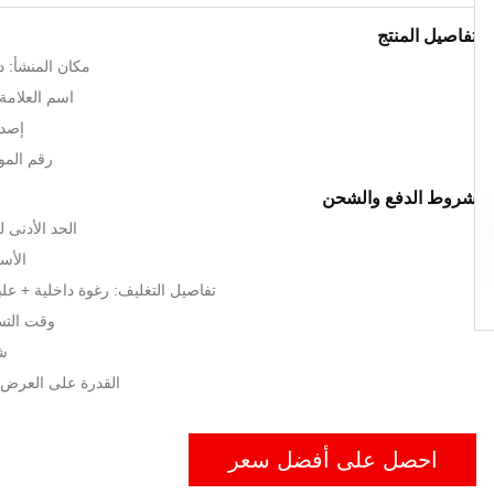
تفاصيل المنتج
مكان المنشأ: د
اسم العلامة الت
إصدا
رقم الموديل: 
شروط الدفع والشحن
الحد الأدنى لكمية:
الأسعار: s
تفاصيل التغليف: رغوة داخلية + عل
وقت التسليم: 15
شر
القدرة على العرض: 100sets / ش
احصل على أفضل سعر