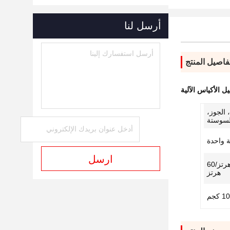
أرسل لنا
فاصيل المنتج
ل الأكياس الآلية
 الجوز،
لسوستة
 واحدة
ارسل
تيار متردد 220 فولت ±10% 50 هرتز/60
هرتز
 كجم