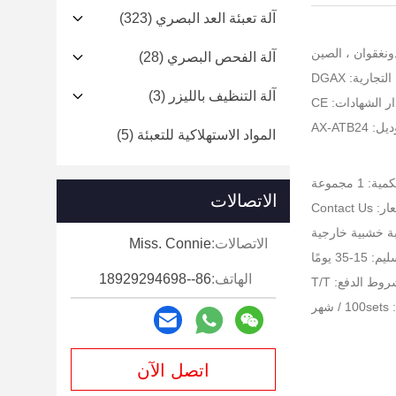
آلة تعبئة العد البصري
(323)
ونغقوان ، الصين
آلة الفحص البصري
(28)
جارية: DGAX
آلة التنظيف بالليزر
(3)
ر الشهادات: CE
AX-ATB24
المواد الاستهلاكية للتعبئة
(5)
 1 مجموعة
الاتصالات
Contact U
بة خشبية خارجية
الاتصالات:
Miss. Connie
-35 يومًا
الهاتف:
86--18929294698
وط الدفع: T/T
هر
اتصل الآن