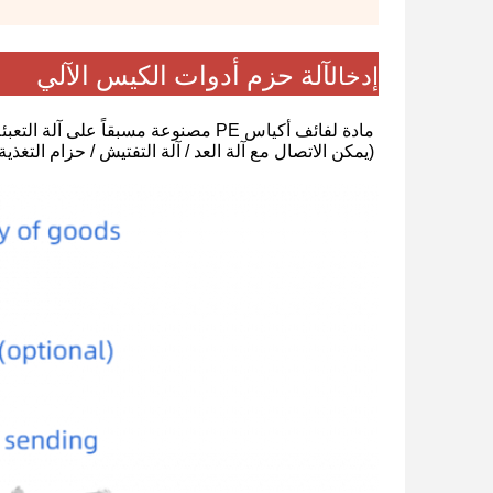
آلة حزم أدوات الكيس الآلي
إدخال
مادة لفائف أكياس PE مصنوعة مسبقاً على آلة التعبئة التلقائية كيس فتح تلقائي ومادة وضع يدوي على آلة التعبئة لإغلاق تلقائيًا
(يمكن الاتصال مع آلة العد / آلة التفتيش / حزام التغذية ل