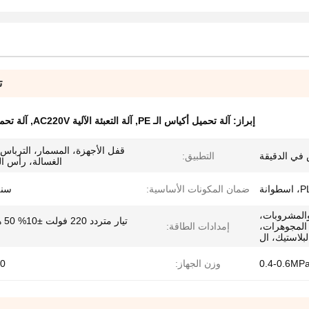
ت
إبراز:
آلة تحميل أكياس الـ PE
,
آلة التعبئة الآلية AC220V
,
آلة تحمي
قفل الأجهزة، المسمار، الترباس،
التطبيق:
الغسالة، رأس ا
ضمان المكونات الأساسية:
سنة
والمشروبات،
 المجوهرات،
إمدادات الطاقة:
لبلاستيك، ال
0.4-0.6MP
وزن الجهاز:
100