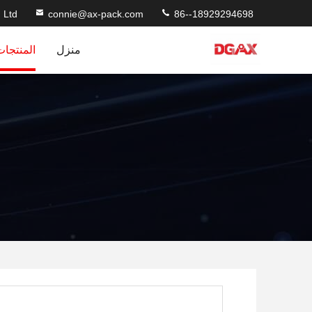
 Ltd
connie@ax-pack.com
86--18929294698
منزل
المنتجات