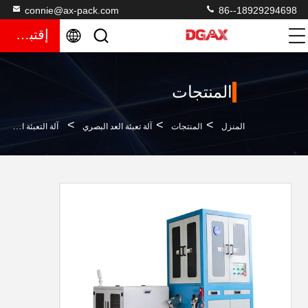
connie@ax-pack.com
86--18929294698
إقتباس
المنتجات
>
>
>
المنزل
المنتجات
آلة تعبئة العد البصري
آلة التعبئة الذكية التلقائية بعد الكشف عن آلة التفتيش