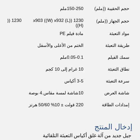
حجم الحقيبة ((ملم)
150-250ملم
02
1230 ((L) x903 ((W) x932
حجم الجهاز ((ملم)
((H)
مواد التعبئة
مادة فيلم PE
طريقة التعبئة
الختم من الأعلى والأسفل
سمك الفيلم
0.05-0.1ملم
نطاق التعبئة
10 غرام إلى 10 كجم
سرعة التعبئة
3-5 أكياس
شاشة العرض
10شاشة لمسة مقاس.4 بوصة
إمدادات الطاقة
220 فولت ± 10% 50/60 هرتز
إدخال المنتج
جيل جديد من آلة غلق أكياس التعبئة التلقائية