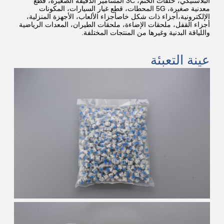
البلاستيكي، حلقات الختم، 3C المسامير الدقيقة الصغيرة، قطع
معدنية صغيرة، 5G المحطات، قطع غيار السيارات، المكونات
الإلكترونية،أجزاء ذات شكل خاصأجزاء الألعاب، الأجهزة المنزلية،
أجزاء القفل، ملحقات الإضاءة، ملحقات الطيران، المعدات الرياضية
واللياقة البدنية وغيرها من المنتجات المختلفة.
عينة التعبئة