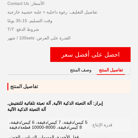
الأسعار: Contact Us
تفاصيل التغليف: رغوة داخلية + علبة خشبية خارجية
وقت التسليم: 15-35 يومًا
شروط الدفع: T/T
القدرة على العرض: 100sets / شهر
احصل على أفضل سعر
تفاصيل المنتج
وصف المنتج
تفاصيل المنتج
إبراز:
آلة التعبئة الذكية الآلية
,
آلة تعبئة تلقائية للتفتيش
,
آلة التعبئة الذكية الآلية
5 كيس/دقيقة، 7 كيس/دقيقة، 6 كيس/دقيقة،
قدرة الإنتاج:
8 كيس/دقيقة، 8000-10000 قطعة/دقيقة
قفل الأجهزة، المسمار، الترباس، الجوز،