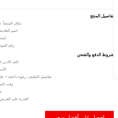
تفاصيل المنتج
مكان المنشأ: د
اسم العلامة الت
إصدا
رقم الموديل
شروط الدفع والشحن
الحد الأدنى لكمية:
الأسعار: s
تفاصيل التغليف: رغوة داخلية + عل
وقت التسليم: 15
شر
القدرة على العرض: 100sets / ش
احصل على أفضل سعر