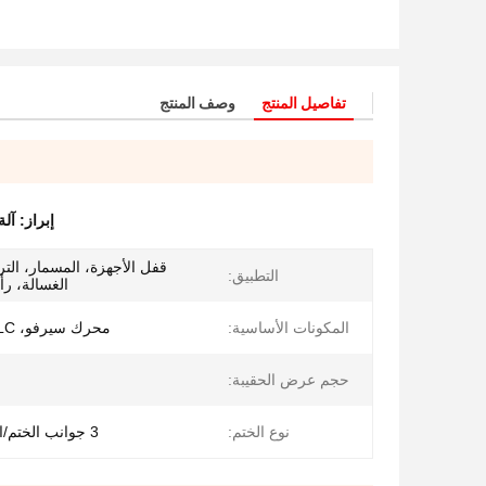
تفاصيل المنتج
وصف المنتج
إبراز:
آلة
قفل الأجهزة، المسمار، التر
التطبيق:
الغسالة، ر
المكونات الأساسية:
محرك سيرفو، PLC، اسطوانة
حجم عرض الحقيبة:
نوع الختم:
3 جوانب الختم/الختم الخلفي