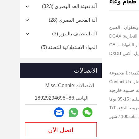
طعام وعاء
آلة تعبئة العد البصري
(323)
آلة الفحص البصري
(28)
ونغقوان ، الصين
آلة التنظيف بالليزر
(3)
جارية: DGAX
ر الشهادات: CE
المواد الاستهلاكية للتعبئة
(5)
: أكس-DXDB
الاتصالات
 1 مجموعة
Contact U
الاتصالات:
Miss. Connie
بة خشبية خارجية
الهاتف:
86--18929294698
-35 يومًا
وط الدفع: T/T
هر
اتصل الآن