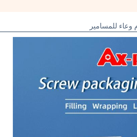
م وعاء للمسامير