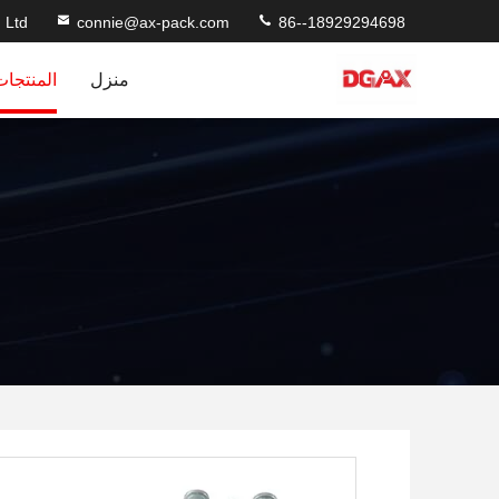
 Ltd
connie@ax-pack.com
86--18929294698
منزل
المنتجات