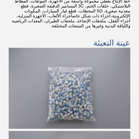
خط الإنتاج يغطي مجموعة واسعة من الأجهزة، الموثقات، المطاط
البلاستيكي، حلقات الختم، 3C المسامير الدقيقة الصغيرة، قطع
معدنية صغيرة، 5G المحطات، قطع غيار السيارات، المكونات
الإلكترونية،أجزاء ذات شكل خاصأجزاء الألعاب، الأجهزة المنزلية،
أجزاء القفل، ملحقات الإضاءة، ملحقات الطيران، المعدات الرياضية
واللياقة البدنية وغيرها من المنتجات المختلفة.
عينة التعبئة