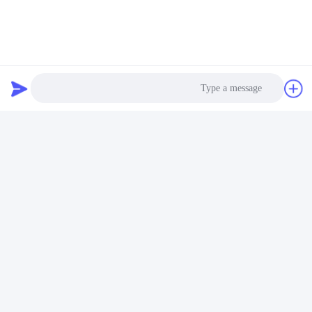
Photo
Video Call
Audio Call