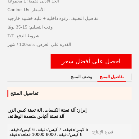
الحد الأدنى لكمية: 1 مجموعة
الأسعار: Contact Us
تفاصيل التغليف: رغوة داخلية + علبة خشبية خارجية
وقت التسليم: 15-35 يومًا
شروط الدفع: T/T
القدرة على العرض: 100sets / شهر
احصل على أفضل سعر
تفاصيل المنتج
وصف المنتج
تفاصيل المنتج
إبراز:
آلة تعبئة الكيسات
,
آلة تعبئة كيس الزر
,
آلة تعبئة أكياس متعددة الوظائف
5 كيس/دقيقة، 7 كيس/دقيقة، 6 كيس/دقيقة،
قدرة الإنتاج:
8 كيس/دقيقة، 8000-10000 قطعة/دقيقة