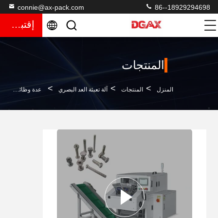
connie@ax-pack.com
86--18929294698
إقتباس
المنتجات
>
>
>
المنزل
المنتجات
آلة تعبئة العد البصري
عدة وظائف PLC كيس حزمة آلة صغيرة لزر المسمار البلاستيكية