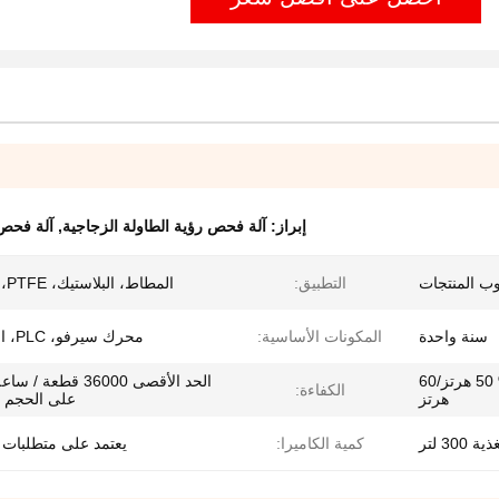
إبراز:
آلة فحص رؤية الطاولة الزجاجية
,
آلة فحص 
 المنتجات
التطبيق:
المطاط، البلاستيك، PTFE، الأجهزة
سنة واحدة
المكونات الأساسية:
محرك سيرفو، PLC، اسطوانة
تيار متردد 220 فولت ±10% 50 هرتز/60
الحد الأقصى 36000 قطعة 
الكفاءة:
هرتز
على الحجم و
300 لتر
كمية الكاميرا:
يعتمد على متطلبات