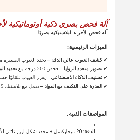
آلة فحص بصري ذكية أوتوماتيكية لأجزا
آلة فحص الأجزاء البلاستيكية بصريًا
الميزات الرئيسية:
✔
كشف العيوب عالي الدقة
– يحدد العيوب الصغيرة م
✔
تصوير متعدد الزوايا
– فحص 360 درجة مع
تحديد الموا
✔
تصنيف الذكاء الاصطناعي
– يفرز العيوب تلقائيًا ح
✔
القدرة على التكيف مع المواد
– يعمل مع بلاستيك ABS و PP و PC والنايلون والبلاستيك الشفاف
المواصفات الفنية:
الدقة
: 20 ميجابكسل + محدد شكل ليزر ثلاثي الأبعاد