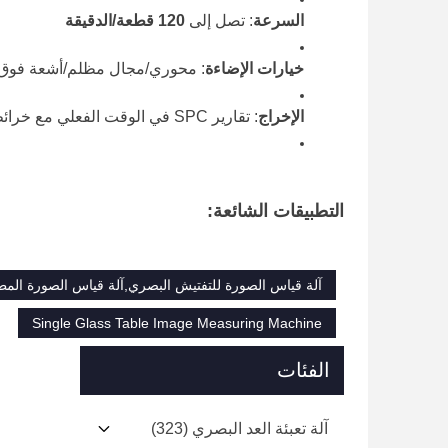
السرعة
: تصل إلى
120 قطعة/الدقيقة
خيارات الإضاءة
: محوري/مجال مظلم/أشعة فوق ب
الإخراج
: تقارير SPC في الوقت الفعلي مع خرائط حرارية للعيوب
التطبيقات الشائعة:
آلة قياس الصورة للتفتيش البصري,آلة قياس الصورة المطا
Single Glass Table Image Measuring Machine
الفئات
آلة تعبئة العد البصري
(323)