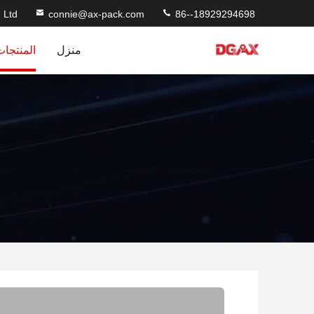
 Ltd
connie@ax-pack.com
86--18929294698
منزل
المنتجات