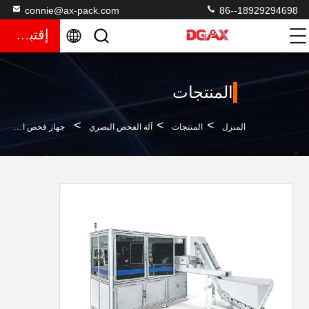
connie@ax-pack.com
86--18929294698
إقتباس
المنتجات
>
>
>
المنزل
المنتجات
آلة الفحص البصري
جهاز فحص اختراق ذكي PLC طاولة الزجاج المزدوج جهاز الفحص البصري