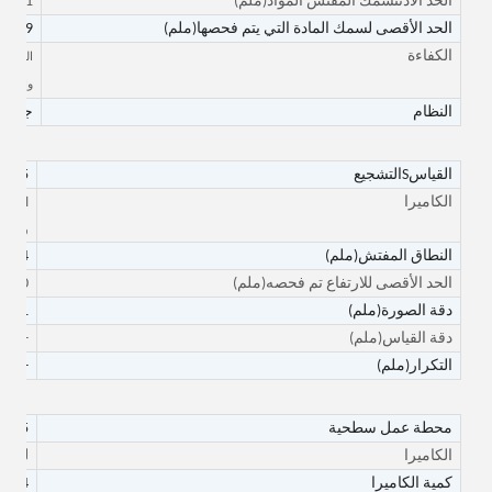
الحد الأدنى
سمك المفتش
المواد
(ملم)
1
الحد الأقصى لسمك المادة التي يتم فحصها
(ملم)
9
الكفاءة
والمواد)
النظام
جهاز الت
القياس
S
التشجيع
35
الكاميرا
الأسود
والأب
Φ
النطاق المفتش
(ملم)
54
الحد الأقصى للارتفاع تم فحصه
(ملم)
10
دقة الصورة
(ملم)
0.001
دقة القياس
(ملم)
+/- 0.008
التكرار
(ملم)
+/- 0.005
محطة عمل سطحية
35
الكاميرا
لون 
كمية الكاميرا
4