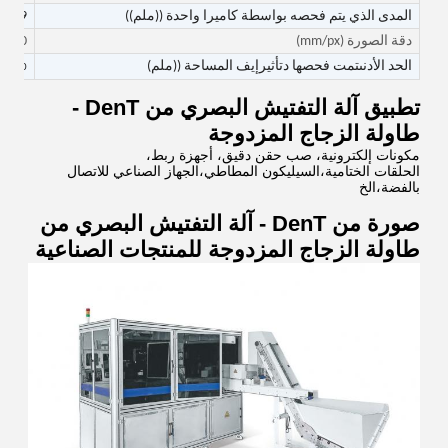
المدى الذي يتم فحصه بواسطة كاميرا واحدة ((ملم))
29
دقة الصورة
(mm/px)
0.010
الحد الأدنى
تمت فحصها
د
تأثير
إيف
المساحة ((ملم)
0.030*0030
تطبيق آلة التفتيش البصري من DenT -
طاولة الزجاج المزدوجة
مكونات إلكترونية، صب حقن دقيق، أجهزة ربط،
الحلقات الختامية،السيليكون المطاطي،الجهاز الصناعي للاتصال
بالفضة،الخ
صورة من DenT - آلة التفتيش البصري من
طاولة الزجاج المزدوجة للمنتجات الصناعية