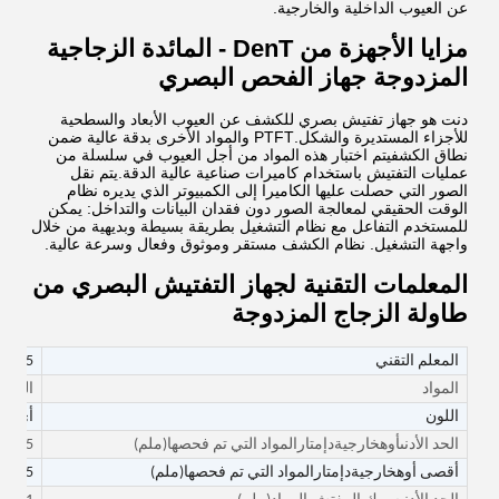
عن العيوب الداخلية والخارجية.
مزايا الأجهزة من DenT - المائدة الزجاجية
المزدوجة جهاز الفحص البصري
دنت هو جهاز تفتيش بصري للكشف عن العيوب الأبعاد والسطحية
للأجزاء المستديرة والشكل.PTFT والمواد الأخرى بدقة عالية ضمن
نطاق الكشفيتم اختبار هذه المواد من أجل العيوب في سلسلة من
عمليات التفتيش باستخدام كاميرات صناعية عالية الدقة.يتم نقل
الصور التي حصلت عليها الكاميرا إلى الكمبيوتر الذي يديره نظام
الوقت الحقيقي لمعالجة الصور دون فقدان البيانات والتداخل: يمكن
للمستخدم التفاعل مع نظام التشغيل بطريقة بسيطة وبديهية من خلال
واجهة التشغيل. نظام الكشف مستقر وموثوق وفعال وسرعة عالية.
المعلمات التقنية لجهاز التفتيش البصري من
طاولة الزجاج المزدوجة
المعلم التقني
35
المواد
المطاط، ا
اللون
أي لو
الحد الأدنى
أوه
خارجية
د
إمتار
المواد التي تم فحصها
(ملم)
5
أقصى
أوه
خارجية
د
إمتار
المواد التي تم فحصها
(ملم)
35