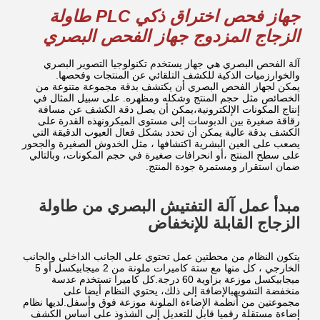
جهاز فحص اختراق ذكي PLC طاولة
الزجاج المزدوج جهاز الفحص البصري
آلة الفحص البصري هي جهاز يستخدم تكنولوجيا التصوير البصري
والخوارزميات الذكية للكشف التلقائي عن المنتجات وفحصها.
يمكن لجهاز الفحص البصري أن يكتشف بدقة مجموعة متنوعة من
الخصائص مثل حجم المنتج وشكله ومظهره. على سبيل المثال في
إنتاج المكونات الإلكترونية،يمكن أن يصل دقة الكشف عن مسافة
رقاقة صغيرة بين الدبوسات إلى مستوى الميكرونهذه القدرة على
الكشف بدقة عالية يمكن أن تحدد بشكل فعال العيوب الدقيقة التي
يصعب على العين البشرية اكتشافها ، مثل الخدوش الصغيرة والجحور
على سطح المنتج ،أو انحرافات صغيرة في حجم المكونات، وبالتالي
ضمان استقرار ومستمرة جودة المنتج.
مبدأ عمل آلة التفتيش البصري من طاولة
الزجاج القابلة للإنخفاض
يتكون النظام من محطتين عمل تحتوي على الجانب الداخلي والجانب
الخارجي ، كل منها مع ستة كاميرات ملونة من 2 ميجابيكسل أو 5
ميجابيكسل موزعة بزاوية 60 درجة.كل كاميرا تستخدم عدسة
منخفضة التشويهبالإضافة إلى ذلك، يحتوي النظام أيضا على
مجموعتين من أنظمة الإضاءة الملونة موزعة فوق وأسفل.لديها نظام
إضاءة مستقلة رقميا قابل للتعديل إلى الشذوذ على أساس الكشف