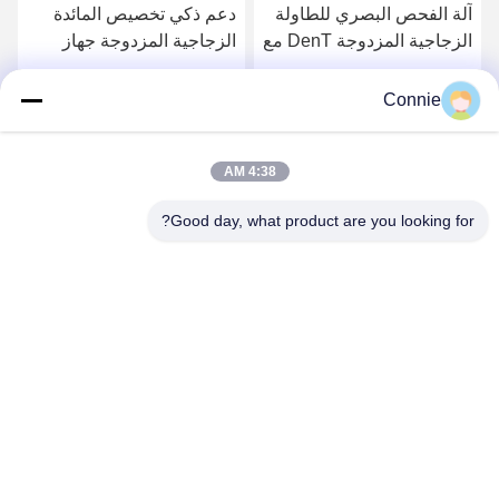
آلة الفحص البصري للطاولة
دعم ذكي تخصيص المائدة
الزجاجية المزدوجة DenT مع
الزجاجية المزدوجة جهاز
سرعة الكشف العالية
الكشف عن الرؤية
احصل على أفضل سعر
احصل على أفضل سعر
Connie
4:38 AM
Good day, what product are you looking for?
DONGGUAN ANXIANG INTELLIGENCE
EQUIPMENT CO., LTD
connie@ax-pack.com
86--18929294698
المبنى ج، رقم 187 طريق يوانشانبي، مدينة تشانغبينغ، مدينة
دونغغغوان، قوانغدونغ، الصين