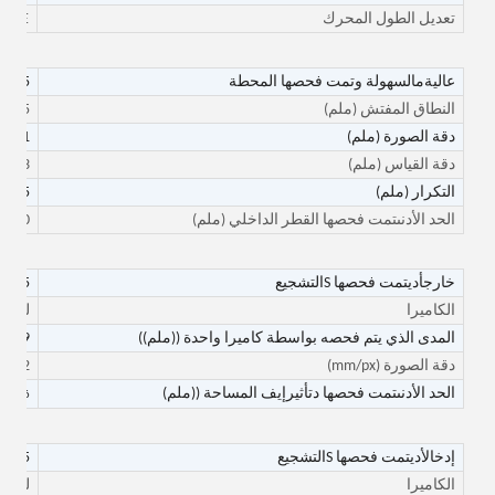
تعديل الطول المحرك
E
الكه
عالية
م
السهولة و
تمت فحصها
المحطة
35
النطاق المفتش
(ملم)
25
دقة الصورة
(ملم)
0.001
دقة القياس
(ملم)
0.003
التكرار
(ملم)
0.005
الحد الأدنى
تمت فحصها
القطر الداخلي (ملم)
10
خارج
أدي
تمت فحصها
S
التشجيع
35
الكاميرا
لون 
المدى الذي يتم فحصه بواسطة كاميرا واحدة ((ملم))
29
دقة الصورة
(mm/px)
0.012
الحد الأدنى
تمت فحصها
د
تأثير
إيف
المساحة ((ملم)
0.036*0036
إدخال
أدي
تمت فحصها
S
التشجيع
35
الكاميرا
لون 