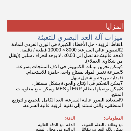
المزايا
ميزات آلة العد البصري للتعبئة
1نقاط الرؤية - حل الأخطاء الكبيرة في الوزن الفردي للمادة.
2التصوير عالي السرعة: 8000 × 10000 قطعة / دقيقة.
3دقة عالية:دقة تصل إلى 0.03٪، لا يوجد انحراف سلبي ((يقلل
من شكاوى العملاء).
4يمكن تخزين بيانات الكمبيوتر في آلاف المنتجات بسرعة.
5.سرعة تغيير المواد بمفتاح واحد، جاهزة للاستخدام.
6-بداية مريحة وتشغيل سهل
7يمكن التحكم في الإنتاج والجودة بشكل مستقل.
8يمكن توصيلها بنظام ERP أو MES ويمكن تتبع معلومات
المنتج.
9استعادة الصور عالية السرعة، العد الكامل للجميع والتوزيع
المنطقي، والتي تستند إلى تقنية الرؤية عالية السرعة.
المعلومات:
الدقة:
مع وظائف التعلم القوية،
الدقة: مع الدقة العالية
يمكن للآلة التعرف تلقائيًا
الرائدة في مجال المنتج