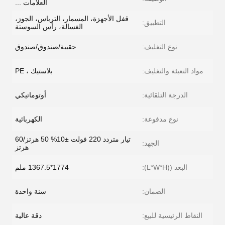
العلامات ...
قفل الأجهزة، المسمار، الترباس، الجوز،
التطبيق:
الغسالة، رأس السوستة
نوع التغليف:
حقيبة/صندوق/صندوق
مواد التعبئة والتغليف:
بلاستيك ، PE
الدرجة التلقائية:
أوتوماتيكي
نوع مدفوعة:
الكهربائية
تيار متردد 220 فولت ±10% 50 هرتز/60
الجهد:
هرتز
البعد ((L*W*H):
1774*1367.5 ملم
الضمان:
سنة واحدة
النقاط الرئيسية للبيع:
دقة عالية