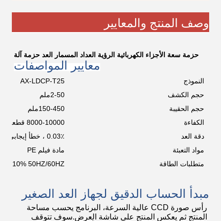
وصف المنتج والمعايير
حزمة سعة الأجزاء الكهربائية الرؤية العداد المسمار العد حزمة آلة
معايير المواصفات
النموذج
AX-LDCP-T25
حجم الكشف
2-50ملم
حجم الحقيبة
150-450ملم
الكفاءة
8000-10000 قطعة/دقيقة
دقة العد
0.03٪ ، خطأ إيجابي فقط
مواد التعبئة
مادة فيلم PE
متطلبات الطاقة
V ± 10% 50HZ/60HZ
مبدأ الحساب الدقيق لجهاز العد الصغير
رأس صورة CCD عالية السرعة، البرنامج يحسب مساحة
المنتج ثم يعكس المنتج على شاشة العرض.سوف تتوقف