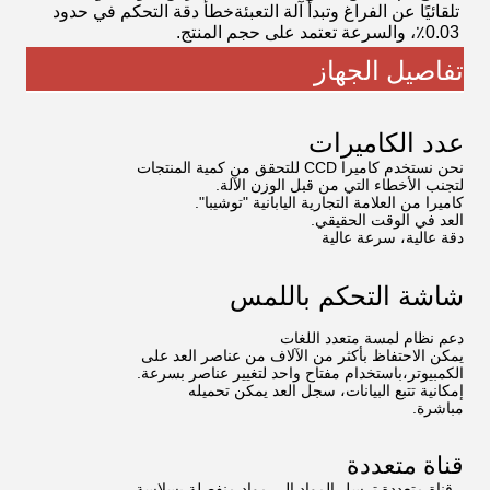
تلقائيًا عن الفراغ وتبدأ آلة التعبئةخطأ دقة التحكم في حدود
0.03٪، والسرعة تعتمد على حجم المنتج.
تفاصيل الجهاز
عدد الكاميرات
نحن نستخدم كاميرا CCD للتحقق من كمية المنتجات
لتجنب الأخطاء التي من قبل الوزن الآلة.
كاميرا من العلامة التجارية اليابانية "توشيبا".
العد في الوقت الحقيقي.
دقة عالية، سرعة عالية
شاشة التحكم باللمس
دعم نظام لمسة متعدد اللغات
يمكن الاحتفاظ بأكثر من الآلاف من عناصر العد على
الكمبيوتر،باستخدام مفتاح واحد لتغيير عناصر بسرعة.
إمكانية تتبع البيانات، سجل العد يمكن تحميله
مباشرة.
قناة متعددة
قناة متعددة ترسل المواد إلى مواد منفصلة بسلاسة