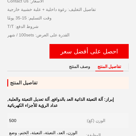
الأسعار: Contact Us
تفاصيل التغليف: رغوة داخلية + علبة خشبية خارجية
وقت التسليم: 15-35 يومًا
شروط الدفع: T/T
القدرة على العرض: 100sets / شهر
احصل على أفضل سعر
تفاصيل المنتج
وصف المنتج
تفاصيل المنتج
إبراز:
آلة التعبئة الذاتية العد بالدوافع
,
آلة تعديل التعبئة والعلبة
,
عداد الرؤية للأجزاء الكهربائية
الوزن (كغ):
500
الوزن، العد، التعبئة، التعبئة، الختم، وضع
الوظيفة: