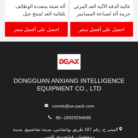
عالية الدقة الآلية العد المرئي
آلة تعبئة متعددة الوظائف
حزمة آلة لصناعة المسامير
تلقائية العد لمنتج جيل
الربيعية
السيليكا
احصل على أفضل سعر
احصل على أفضل سعر
DONGGUAN ANXIANG INTELLIGENCE
EQUIPMENT CO., LTD
connie@ax-pack.com
86--18929294698
المبنى ج، رقم 187 طريق يوانشانبي، مدينة تشانغبينغ، مدينة
دونغغغوان، قوانغدونغ، الصين