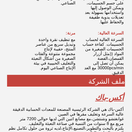
على جسم الجسيمات،
الصناعي.
ويمكن الوصول إليها
واستخدامها بسهولة بعد
تعديلات يدوية طفيفة
والحفاظ عليها.
السرعة العالية:
مرنة:
السرعة العالية لحساب
مع تنظيف نقرة واحدة
الجسيمات. كفاءة حساب
وتبديل سريع من عناصر
الجسيمات الصغيرة من
المنتج، حقيبة لإنتاج
المواد ((مثل أزرار
مجموعة متنوعة والفئات
القمصان،الفضة
الصغيرة من أشكال التعبئة
يمكن أن تصل إلى
والتغليف الحبيبية في بيئة
30000pcs/min مع العد
الإنتاج الصناعي اليوم.
الدقيق.
ملف الشركة
أكس-باك
أكس-باك هي الشركة الرئيسية المصنعة للمعدات الحسابية الدقيقة
عالية السرعة وتغليف مقرها في الصين.
غوانغتشو وشنتشن،مع مصانع اثنين التي لديها حوالي 7200 متر
مربع.مع 8 سنوات من التنمية في صناعة التعبئة والتغليف.
يلتزم بالبحث والتطوير،التصنيع،الإنتاج،لديه ثروة من حلول تكامل نظم