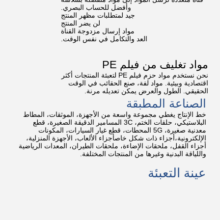
وأفضل للحساب البصري.
جيد لمتطلبات مظهر المنتج
لن يضر المنتج
مواد إرسال مزدوجة القناة
العد والتكامل في نفس الوقت.
مواد تغليف من فيلم PE
نحن نستخدم مواد حزم فيلم PE لتعبئة المنتجات أكثر
اقتصادية وبيئية. مواد لفة، صنع الحقائب في الوقت
الحقيقي. الطول والعرض يمكن تعديله مرنة.
الصناعة المطبقة
خط الإنتاج يغطي مجموعة واسعة من الأجهزة، الموثقات، المطاط
البلاستيكي، حلقات الختم، 3C المسامير الدقيقة الصغيرة، قطع
معدنية صغيرة، 5G المحطات، قطع غيار السيارات، المكونات
الإلكترونية،أجزاء ذات شكل خاصأجزاء الألعاب، الأجهزة المنزلية،
أجزاء القفل، ملحقات الإضاءة، ملحقات الطيران، المعدات الرياضية
واللياقة البدنية وغيرها من المنتجات المختلفة.
عينة التعبئة