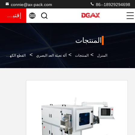
connie@ax-pack.com
86--18929294698
إقتباس
المنتجات
>
>
>
المنزل
المنتجات
آلة تعبئة العد البصري
القطع الكهربائية الرؤية العداد المسمار العد آلة التعبئة والتغليف التلقائية