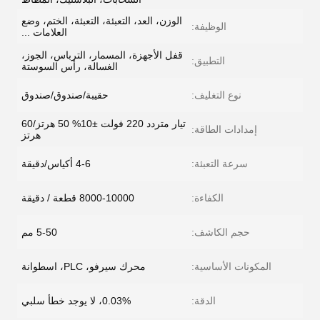
الوزن، العد، التعبئة، التعبئة، الختم، وضع
الوظيفة:
العلامات ...
قفل الأجهزة، المسمار، الترباس، الجوز،
التطبيق:
الغسالة، رأس السوستة
نوع التغليف:
حقيبة/صندوق/صندوق
تيار متردد 220 فولت ±10% 50 هرتز/60
إمدادات الطاقة:
هرتز
سرعة التعبئة:
4-6 أكياس/دقيقة
الكفاءة:
8000-10000 قطعة / دقيقة
حجم الكاشف:
5-50 مم
المكونات الأساسية:
محرك سيرفو، PLC، اسطوانة
الدقة:
0.03%، لا يوجد خطأ سلبي