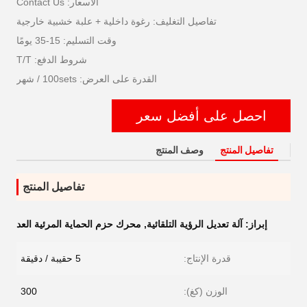
الأسعار: Contact Us
تفاصيل التغليف: رغوة داخلية + علبة خشبية خارجية
وقت التسليم: 15-35 يومًا
شروط الدفع: T/T
القدرة على العرض: 100sets / شهر
احصل على أفضل سعر
تفاصيل المنتج
وصف المنتج
تفاصيل المنتج
إبراز:
آلة تعديل الرؤية التلقائية
,
محرك حزم الحماية المرئية العد
قدرة الإنتاج:
5 حقيبة / دقيقة
الوزن (كغ):
300