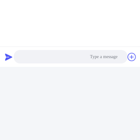
السرعة العالية
:سرعة عالية لحساب
الجسيمات. يمكن أن تصل كفاءة حساب
الجسيمات الصغيرة من المواد ((مثل أزرار
القمصان، والاتصالات الفضية، ومسامير
الهاتف، الخ) إلى 30000 قطعة / دقيقة مع العد
الدقيق.
مرنة
:باستخدام نقرة واحدة لتنظيف وتبديل
منتجاتها بسرعة، تتيح هذه الحزمة لإنتاج
مجموعة متنوعة من الأشكال الصغيرة للتعبئة
والتكرير في بيئة الإنتاج الصناعي اليوم.
Photo
Video Call
Audio Call