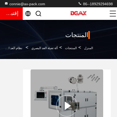
connie@ax-pack.com
86--18929294698
إقتباس
المنتجات
>
>
>
المنزل
المنتجات
آلة تعبئة العد البصري
نظام العد البصري للتغليف الآلي للدرجة لحماية العناصر اللاصقة