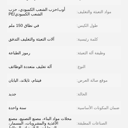
أوب/حزب الشعب الكمبودي، حزب
مواد التعبئة والتغليف:
الشعب الكمبودي/PE
طول الكيس:
في نطاق 150 ملم
كلمة رئيسية:
آلات التعبئة والتغليف التدفق
وظيفة آلة التعبئة:
رموز الطباعة
النوع:
آلة تغليف متعددة الوظائف
موقع صالة العرض:
فيتنام، تايلاند، اليابان
الحالة:
جديد
ضمان المكونات الأساسية:
سنة واحدة
محلات مواد البناء، مصنع التصنيع، مصنع
الصناعات المطبقة:
الأغذية والمشروبات، المسمار،
السحابات، البلاستيك، المطاط