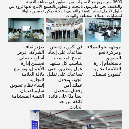
3600 متر مربع.مع 8 سنوات من التطوير في صناعة التعبئة
والتغليف.نحن ملتزمون بالبحث والتطوير،التصنيع،الإنتاج،لديها ثروة من
حلول تكامل نظام التعبئة والتغليف الذكية.يمكن تحسين حلولنا
لمتطلبات العملاء المختلفة والبيئات.
موجهة نحو العملاء
في أكس باك،نحن
تعزيز ثقافة
ومركزة نحو
نساعدك على إيجاد
الشركة، عرض
التسويق
المنتج المناسب
أسلوب عملي.
باستخدام إدارة
لتناسب كل مشهد
تحسين إدارة
العلامة التجارية
عمل وتطبيق، حتى
الأعمال، وتوسيع
كنموذج تشغيل.
تساعدك على تقليل
دلالة العلامة
الجهد، وتجعل
التجارية.
عملك آمن
إنشاء نظام تسويق
وفعال.ستحصل
سليم لضمان
أيضاً منّا على فائدة
التنمية المستدامة.
فائقة من بعد
الحادث.