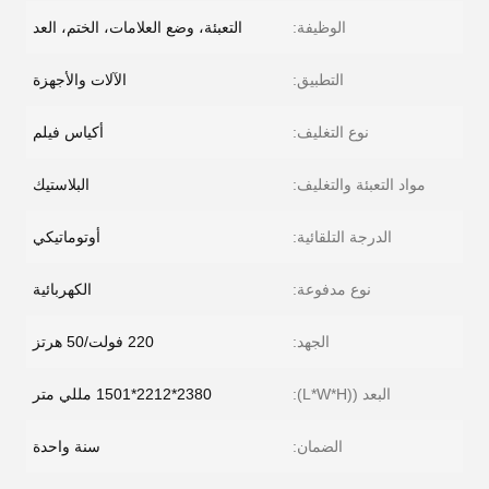
الوظيفة:
التعبئة، وضع العلامات، الختم، العد
التطبيق:
الآلات والأجهزة
نوع التغليف:
أكياس فيلم
مواد التعبئة والتغليف:
البلاستيك
الدرجة التلقائية:
أوتوماتيكي
نوع مدفوعة:
الكهربائية
الجهد:
220 فولت/50 هرتز
البعد ((L*W*H):
2380*2212*1501 مللي متر
الضمان:
سنة واحدة