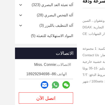
سرعة ودقة
آلة تعبئة العد البصري
(323)
آلة الفحص البصري
(28)
ونغقوان ، الصين
آلة التنظيف بالليزر
(3)
جارية: DGAX
ر الشهادات: CE
المواد الاستهلاكية للتعبئة
(5)
 1 مجموعة
الاتصالات
Contact U
بة خشبية خارجية
الاتصالات:
Miss. Connie
-35 يومًا
الهاتف:
86--18929294698
وط الدفع: T/T
هر
اتصل الآن