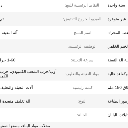
سنة واحدة
النقاط الرئيسية للبيع:
دق
غير متوفرة
الفيديو الخروج التفتيش:
تم 
غط، المحرك
اسم المنتج:
آلة التعبئة
ختم الخلفي
الوظيفة الرئيسية:
 آلة التعبئة
سرعة التعبئة:
1-60 جرام/دقيقة
أوب/حزب الشعب الكمبودي، حزب
كفاءة عالية
مواد التعبئة والتغليف:
الكمبو
1 ملم
كلمة رئيسية:
آلات التعبئة والتغليف
موز الطباعة
النوع:
آلة تغليف متعددة 
ايلاند، اليابان
الحالة:
محلات مواد البناء، مصنع التصني