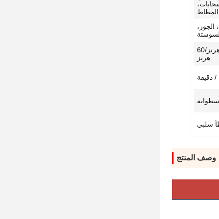
سحابات،
 المطاط
 الجوز،
لسوستة
تيار متردد 220 فولت ±10% 50 هرتز/60
هرتز
وصف المنتج