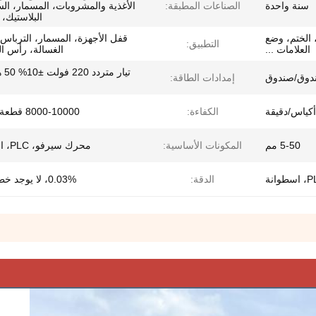
سنة واحدة
الصناعات المطبقة:
الأغذية والمشروبات، المسمار، ال
البلاستيك،
ة، الختم، وضع
قفل الأجهزة، المسمار، الترباس،
التطبيق:
العلامات ...
الغسالة، رأس ا
ندوق/صندوق
إمدادات الطاقة:
الكفاءة:
8000-10000 قطعة / دقيقة
5-50 مم
المكونات الأساسية:
محرك سيرفو، PLC، اسطوانة
الدقة:
0.03%، لا يوجد خطأ سلبي