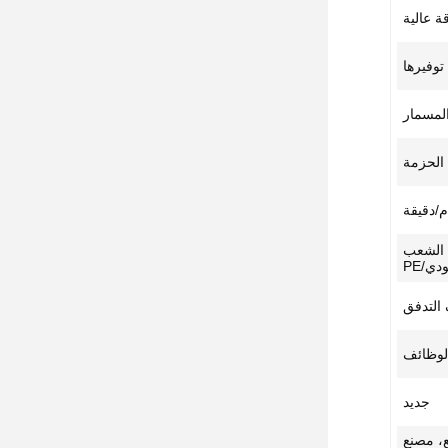
ة عالية
توفيرها
 المسمار
الحزمة
 الشعب
دي/PE
 التدفق
الوظائف
جديد
ع، مصنع