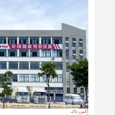
أكس-باك