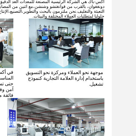
أكس-باك هي الشركة الرئيسية المصنعة للمعدات العد الدقيق
التعبئة والتغليف.نحن ملتزمون بالبحث والتطوير،التصنيع،الإنت
حلولنا لمتطلبات العملاء المختلفة والبيئات.
في أكس
موجهة نحو العملاء ومركزة نحو التسويق
المناس
باستخدام إدارة العلامة التجارية كنموذج
حتى تس
تشغيل.
آمن وفع
فائقة م