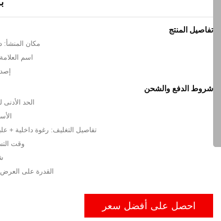
ب
تفاصيل المنتج
مكان المنشأ: د
اسم العلامة الت
إصدا
شروط الدفع والشحن
الحد الأدنى لكمية:
الأسعار: s
تفاصيل التغليف: رغوة داخلية + عل
وقت التسليم: 15
شر
القدرة على العرض: 100sets / ش
احصل على أفضل سعر