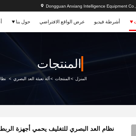
Dongguan Anxiang Intelligence Equipment Co.,
أشرطة فيديو
عرض الواقع الافتراضي
حول بنا
أ
المنتجات
المنزل
>
المنتجات
>
آلة تعبئة العد البصري
>
نظام
نظام العد البصري للتغليف يحمي أجهزة الربط