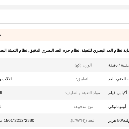
ت
ية نظام العد البصري للتعبئة
,
نظام حزم العد البصري الدقيق
,
نظام التعبئة البص
الوزن (كغ):
 الختم، العد
التطبيق:
الآلات و
أكياس فيلم
مواد التعبئة والتغليف:
ال
أوتوماتيكي
نوع مدفوعة:
ال
البعد ((L*W*H):
2380*2212*1501 مللي متر