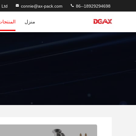
 Ltd
connie@ax-pack.com
86--18929294698
منزل
المنتجات