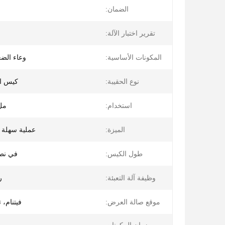
الضمان:
تقرير اختبار الآلة:
المكونات الأساسية:
وعاء الض
نوع الحقيبة:
كيس ال
استخدام:
ملء
الميزة:
عملية سهلة و
طول الكيس:
في نطاق 50
وظيفة آلة التعبئة:
ر
موقع صالة العرض:
فيتنام، ت