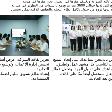
 عالية السرعة وتغليف مقرها في الصين. نحن مقرها في مدينة
دونغغوان، بالقرب من قوانغتشو وشنشن،مع اثنين من المصانع التي لديها حوالي 3600 متر مربع.مع 8 سنوات من التطوير في صناعة
اج،لديها ثروة من حلول تكامل نظام التعبئة والتغليف الذكية.يمكن تحسين
 باك،نحن نساعدك على إيجاد المنتج
تعزيز ثقافة الشركة، عرض أس
ب لتناسب كل مشهد عمل وتطبيق،
تحسين إدارة الأعمال، وتوسيع دل
اعدك على تقليل الجهد، وتجعل عملك
التجارية.
ال.ستحصل أيضاً منّا على فائدة
إنشاء نظام تسويق سليم لضمان 
ن بعد الحادث.
المستدامة.