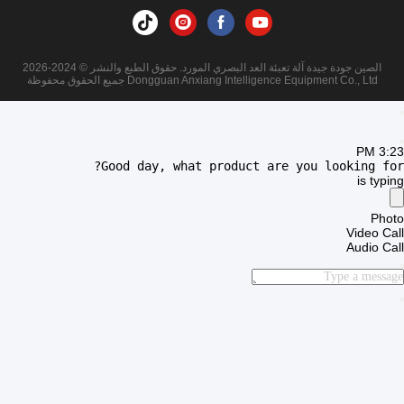
86--18929294698
المبنى ج، رقم 187 طريق يوانشانبي، مدينة تشانغبينغ، مدينة
دونغغغوان، قوانغدونغ، الصين
الصين جودة جيدة آلة تعبئة العد البصري المورد. حقوق الطبع والنشر © 2024-2026
Dongguan Anxiang Intelligence Equipment Co., Ltd جميع الحقوق محفوظة
3:23 PM
Good day, what product are you looking for?
is typing
Photo
Video Call
Audio Call