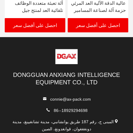
لآلية العد المرئي
آلة تعبئة متعددة الوظائف
المكاملة المكس
ناعة المسامير
تلقائية العد لمنتج جيل
الكهربائية العم
السيليكا
البصري آلة تعبئ
السيليكا
ى أفضل سعر
احصل على أفضل سعر
احصل على أ
DONGGUAN ANXIANG INTELLIGENCE
EQUIPMENT CO., LTD
connie@ax-pack.com