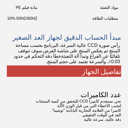
مواد التعبئة
مادة فيلم PE
متطلبات الطاقة
V ± 10% 50HZ/60HZ
مبدأ الحساب الدقيق لجهاز العد الصغير
رأس صورة CCD عالية السرعة، البرنامج يحسب مساحة
المنتج ثم يعكس المنتج على شاشة العرض.سوف تتوقف
تلقائيًا عن الفراغ وتبدأ آلة التعبئةخطأ دقة التحكم في حدود
0.03٪، والسرعة تعتمد على حجم المنتج.
تفاصيل الجهاز
عدد الكاميرات
نحن نستخدم كاميرا CCD للتحقق من كمية المنتجات
لتجنب الأخطاء التي من قبل الوزن الآلة.
كاميرا من العلامة التجارية اليابانية "توشيبا".
العد في الوقت الحقيقي.
دقة عالية، سرعة عالية