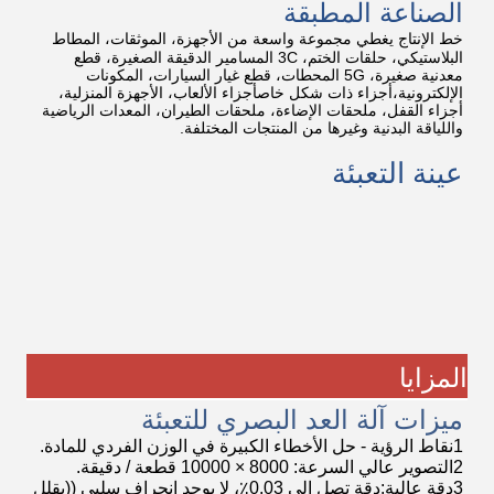
الصناعة المطبقة
خط الإنتاج يغطي مجموعة واسعة من الأجهزة، الموثقات، المطاط
البلاستيكي، حلقات الختم، 3C المسامير الدقيقة الصغيرة، قطع
معدنية صغيرة، 5G المحطات، قطع غيار السيارات، المكونات
الإلكترونية،أجزاء ذات شكل خاصأجزاء الألعاب، الأجهزة المنزلية،
أجزاء القفل، ملحقات الإضاءة، ملحقات الطيران، المعدات الرياضية
واللياقة البدنية وغيرها من المنتجات المختلفة.
عينة التعبئة
المزايا
ميزات آلة العد البصري للتعبئة
1نقاط الرؤية - حل الأخطاء الكبيرة في الوزن الفردي للمادة.
2التصوير عالي السرعة: 8000 × 10000 قطعة / دقيقة.
3دقة عالية:دقة تصل إلى 0.03٪، لا يوجد انحراف سلبي ((يقلل