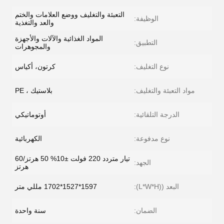
التعبئة والتغليف ووضع العلامات والختم
الوظيفة:
والعد والتغذية
المواد الغذائية والآلات والأجهزة
التطبيق:
والمجوهرات
نوع التغليف:
كرتون، أكياس
مواد التعبئة والتغليف:
بلاستيك ، PE
الدرجة التلقائية:
أوتوماتيكي
نوع مدفوعة:
الكهربائية
تيار متردد 220 فولت ±10% 50 هرتز/60
الجهد:
هرتز
البعد ((L*W*H):
1597*1527*1702 مللي متر
الضمان:
سنة واحدة