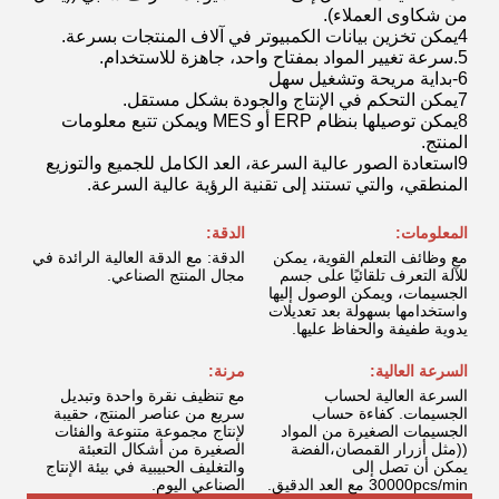
من شكاوى العملاء).
4يمكن تخزين بيانات الكمبيوتر في آلاف المنتجات بسرعة.
5.سرعة تغيير المواد بمفتاح واحد، جاهزة للاستخدام.
6-بداية مريحة وتشغيل سهل
7يمكن التحكم في الإنتاج والجودة بشكل مستقل.
8يمكن توصيلها بنظام ERP أو MES ويمكن تتبع معلومات
المنتج.
9استعادة الصور عالية السرعة، العد الكامل للجميع والتوزيع
المنطقي، والتي تستند إلى تقنية الرؤية عالية السرعة.
المعلومات:
الدقة:
مع وظائف التعلم القوية، يمكن
الدقة: مع الدقة العالية الرائدة في
للآلة التعرف تلقائيًا على جسم
مجال المنتج الصناعي.
الجسيمات، ويمكن الوصول إليها
واستخدامها بسهولة بعد تعديلات
يدوية طفيفة والحفاظ عليها.
السرعة العالية:
مرنة:
السرعة العالية لحساب
مع تنظيف نقرة واحدة وتبديل
الجسيمات. كفاءة حساب
سريع من عناصر المنتج، حقيبة
الجسيمات الصغيرة من المواد
لإنتاج مجموعة متنوعة والفئات
((مثل أزرار القمصان،الفضة
الصغيرة من أشكال التعبئة
يمكن أن تصل إلى
والتغليف الحبيبية في بيئة الإنتاج
30000pcs/min مع العد الدقيق.
الصناعي اليوم.