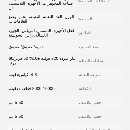
الصناعات المطبقة:
صناعة المجوهرات، الأجهزة، البلاستيك،
ال
الوزن، العد، التعبئة، التعبئة، الختم، وضع
الوظيفة:
العلامات ...
قفل الأجهزة، المسمار، الترباس، الجوز،
التطبيق:
الغسالة، رأس السوستة
نوع التغليف:
حقيبة/صندوق/صندوق
تيار متردد 220 فولت ±10% 50 هرتز/60
إمدادات الطاقة:
هرتز
سرعة التعبئة:
4-6 أكياس/دقيقة
الكفاءة:
8000-10000 قطعة / دقيقة
حجم الكاشف:
5-50 مم
حجم الكاشف:
5-50 مم