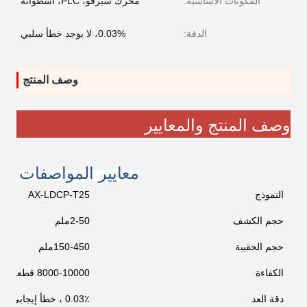
المكونات الأساسية:
محرك سيرفو، PLC، اسطوانة
الدقة:
0.03%، لا يوجد خطأ سلبي
وصف المنتج
وصف المنتج والمعايير
معايير المواصفات
النموذج
AX-LDCP-T25
حجم الكشف
2-50ملم
حجم الحقيبة
150-450ملم
الكفاءة
8000-10000 قطعة/دقيقة
دقة العد
0.03٪ ، خطأ إيجابي فقط