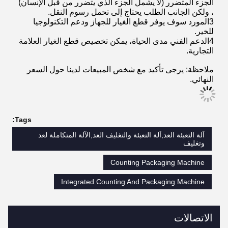
1التعليمات عبر الإنترنت، نحن نفتح الخدمات عبر الإنترنت،
طالما أن معداتك تفشل، فإن مهندسينا سيكونون أول مرة
لإصلاح الأخطاء واحد إلى واحد.
2.الضمان سيكون لمدة سنة واحدة. يمكن للمورد استبدال
الجزء المتضرر (لا يشمل الجزء الذي يتضرر من قبل الإنسان)
، ولكن الجانب الطلب يحتاج إلى تحمل رسوم النقل.
3المورد سوف يوفر قطع الغيار للجهاز ودعم التكنولوجيا
للخير.
4الدعم الفني مدى الحياة، يمكن تخصيص قطع الغيار العلامة
التجارية.
ملاحظة: يرجى تأكيد مع شخص المبيعات لدينا حول السعر
النهائي.
Tags:
آلة التعبئة العد,آلة التعبئة والتغليف العد,الآلة المتكاملة لعد
وتغليف
Counting Packaging Machine
Integrated Counting And Packaging Machine