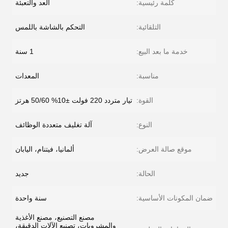
كلمة رئيسية:
العد والتعبئة
التلقائية:
التحكم بالشاشة باللمس
خدمة ما بعد البيع:
1 سنة
مناسبة:
المعدات
القوة:
تيار متردد 220 فولت ±10% 50/60 هرتز
النوع:
آلة تغليف متعددة الوظائف
موقع صالة العرض:
ألمانيا، فيتنام، اليابان
الحالة:
جديد
ضمان المكونات الأساسية:
سنة واحدة
مصنع التصنيع، مصنع الأغذية
والمشروبات، تصنيع الآلات الدقيقة،