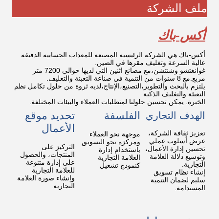
ملف الشركة
أكس-باك
أكس-باك هي الشركة الرئيسية المصنعة للمعدات الحسابية الدقيقة
عالية السرعة وتغليف مقرها في الصين.
غوانغتشو وشنتشن،مع مصانع اثنين التي لديها حوالي 7200 متر
مربع.مع 8 سنوات من التنمية في صناعة التعبئة والتغليف.
يلتزم بالبحث والتطوير،التصنيع،الإنتاج،لديه ثروة من حلول تكامل نظم
التعبئة والتغليف الذكية
الخبرة. يمكن تحسين حلولنا لمتطلبات العملاء والبيئات المختلفة.
الفلسفة
تحديد موقع
الهدف التجاري
الأعمال
تعزيز ثقافة الشركة،
موجهة نحو العملاء
عرض أسلوب عملي.
ومركزة نحو التسويق
التركيز على
تحسين إدارة الأعمال،
باستخدام إدارة
المنتجات، والحصول
وتوسيع دلالة العلامة
العلامة التجارية
على إدارة متنوعة
التجارية.
كنموذج تشغيل
للعلامة التجارية
إنشاء نظام تسويق
وإنشاء صورة العلامة
سليم لضمان التنمية
التجارية.
المستدامة.