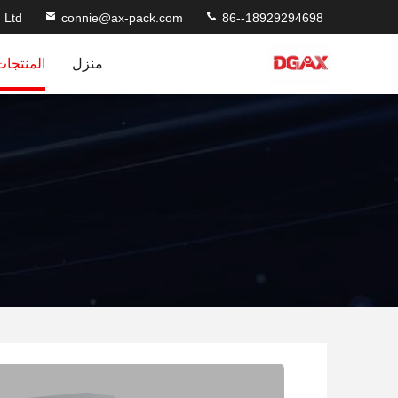
 Ltd
connie@ax-pack.com
86--18929294698
منزل
المنتجات