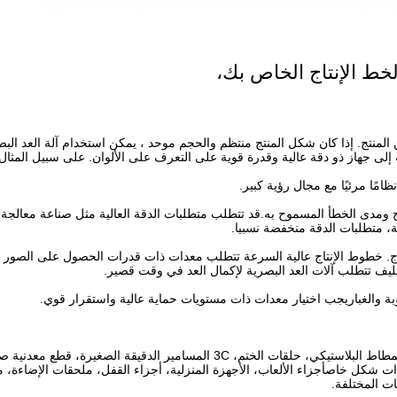
 لخط الإنتاج الخاص بك،
 المنتج. إذا كان شكل المنتج منتظم والحجم موحد ، يمكن استخدام آلة العد البص
جة إلى جهاز ذو دقة عالية وقدرة قوية على التعرف على الألوان. على سبيل المثال
مًا مرئيًا مع مجال رؤية كبير.
 ومدى الخطأ المسموح به.قد تتطلب متطلبات الدقة العالية مثل صناعة معالجة
ة، متطلبات الدقة منخفضة نسبيا.
راج. خطوط الإنتاج عالية السرعة تتطلب معدات ذات قدرات الحصول على الصور ع
غليف تتطلب آلات العد البصرية لإكمال العد في وقت قصير.
بة والغباريجب اختيار معدات ذات مستويات حماية عالية واستقرار قوي.
ذات شكل خاصأجزاء الألعاب، الأجهزة المنزلية، أجزاء القفل، ملحقات الإضاءة، 
ات المختلفة.