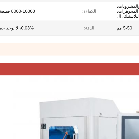
والمشروبات،
 المجوهرات،
الكفاءة:
8000-10000 قطعة / دقيقة
لبلاستيك، ال
5-50 مم
الدقة:
0.03%، لا يوجد خطأ سلبي