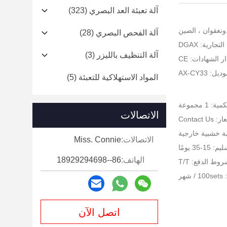
آلة تعبئة العد البصري
(323)
ونغقوان ، الصين
آلة الفحص البصري
(28)
جارية: DGAX
آلة التنظيف بالليزر
(3)
ر الشهادات: CE
: AX-CY33
المواد الاستهلاكية للتعبئة
(5)
 1 مجموعة
الاتصالات
Contact U
بة خشبية خارجية
الاتصالات:
Miss. Connie
-35 يومًا
الهاتف:
86--18929294698
وط الدفع: T/T
هر
اتصل الآن