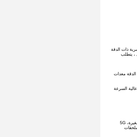
رية ذات الدقة
 ، يتطلب
 الدقة معدات
الية السرعة
خط الإنتاج يغطي مجموعة واسعة من الأجهزة، المثابرات، المطاط البلاستيكي، حلقات الختم، 3C المسامير الدقيقة الصغيرة، قطع معدنية صغيرة، 5G
ملحقات