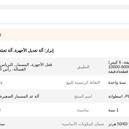
ت
إبراز:
آلة تعديل الأجهزة
,
آلة تعبئ
5 كيس/دقيقة، 7 كيس/دقيقة، 6 كيس/
قفل الأجهزة، المسمار، الترباس،
دقيقة، 8 كيس/دقيقة، 8000-10000
التطبيق:
الغسالة، رأس ا
قطعة/دقيقة
سنة واحدة
النقاط الرئيسية للبيع:
دق
اسم المنتج:
آلة عد المسمار الصغيرة 
1 سنة
مناسبة:
ا
ضمان المكونات الأساسية:
سنة