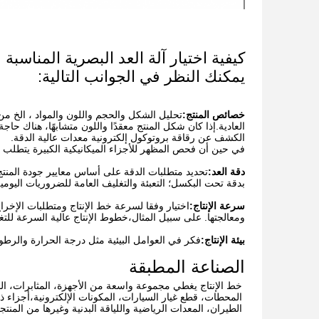
كيفية اختيار آلة العد البصرية المناسبة
يمكنك النظر في الجوانب التالية:
خصائص المنتج:
تحليل الشكل والحجم واللون والمواد ، الخ من
العادية.إذا كان شكل المنتج معقدًا واللون متشابهًا، هناك حا
الكشف عن رقاقة بروتوكول إلكترونية معدات عالية الدقة.
في حين أن فحص المظهر للأجزاء الميكانيكية الكبيرة يتطلب نظا
دقة العد:
تحديد متطلبات الدقة على أساس معايير جودة المنتج
بدقة تحت البكسل؛ التعبئة والتغليف العامة للضروريات اليومي
سرعة الإنتاج:
اختيار وفقا لسرعة خط الإنتاج ومتطلبات الإخ
ومعالجتها. على سبيل المثال،خطوط الإنتاج عالية السرعة للت
بيئة الإنتاج:
فكر في العوامل البيئية مثل درجة الحرارة والرطو
الصناعة المطبقة
المحطات، قطع غيار السيارات، المكونات الإلكترونية،أجزاء 
الطيران، المعدات الرياضية واللياقة البدنية وغيرها من المنتج