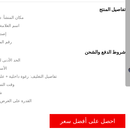
تفاصيل المنتج
مكان المنشأ: د
اسم العلامة الت
إصدا
رقم الموديل
شروط الدفع والشحن
الحد الأدنى لكمية:
الأسعار: s
تفاصيل التغليف: رغوة داخلية + عل
وقت التسليم: 15
شر
القدرة على العرض: 100sets / ش
احصل على أفضل سعر