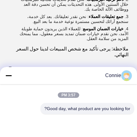
خلال السنتين الأولى. هذه التحديثات يمكن أن تحسن دقة العد
ووظائف الآلة الخاصة بك.
جمع تعليقات العملاء
: نحن نقدر تعليقاتك. بعد كل خدمة،
سنجمع آرائك لتحسين مستمرة نوعية خدمة ما بعد البيع.
خيارات الضمان الموسع
: للعملاء الذين يريدون حماية طويلة
الأمد، نحن نقدم خيارات ضمان تمديد بسعر معقول، مما يمنحك
المزيد من سلامة العقل.
ملاحظة: يرجى تأكيد مع شخص المبيعات لدينا حول السعر
النهائي.
Tags:
Connie
آلة حزم العد البصري,آلة تعبئة أغطية الزجاجات
البلاستيكية,أجزاء بلاستيكية أغطية حزمة آلة
Plastic Bottle Caps Packing Machine
3:57 PM
Plastic Parts Caps Package Machine
Good day, what product are you looking for?
الاتصالات