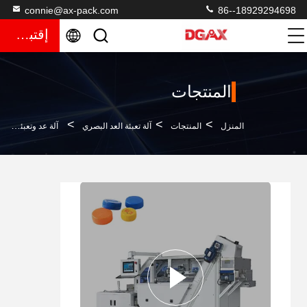
connie@ax-pack.com
86--18929294698
إقتباس
المنتجات
>
>
>
المنزل
المنتجات
آلة تعبئة العد البصري
آلة عد وتعبئة الرؤية لأغطية الزجاجات