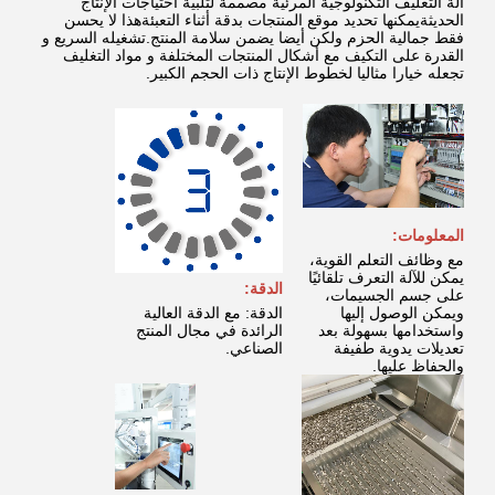
آلة التغليف التكنولوجية المرئية مصممة لتلبية احتياجات الإنتاج
الحديثةيمكنها تحديد موقع المنتجات بدقة أثناء التعبئةهذا لا يحسن
فقط جمالية الحزم ولكن أيضا يضمن سلامة المنتج.تشغيله السريع و
القدرة على التكيف مع أشكال المنتجات المختلفة و مواد التغليف
تجعله خيارا مثاليا لخطوط الإنتاج ذات الحجم الكبير.
المعلومات:
مع وظائف التعلم القوية،
يمكن للآلة التعرف تلقائيًا
الدقة:
على جسم الجسيمات،
ويمكن الوصول إليها
الدقة: مع الدقة العالية
واستخدامها بسهولة بعد
الرائدة في مجال المنتج
تعديلات يدوية طفيفة
الصناعي.
والحفاظ عليها.