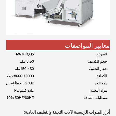
معايير المواصفات
النموذج
AX-MFQ35
حجم الكشف
8-50 ملم
حجم الحقيبة
150-450ملم
الكفاءة
8000-10000 قطعة/دقيقة
دقة العد
0.03٪ ، خطأ إيجابي فقط
مواد التعبئة
مادة فيلم PE
متطلبات الطاقة
V ± 10% 50HZ/60HZ
أبرز الميزات الرئيسية لآلات التعبئة والتغليف العادية: