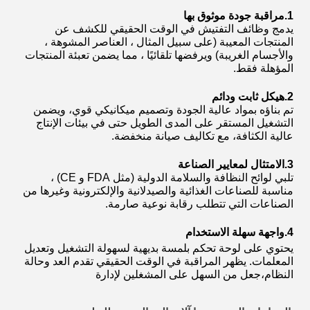
1.
مراقبة جودة موثوق بها
يدمج وظائف التفتيش في الوقت الحقيقي للكشف عن
المنتجات المعيبة (على سبيل المثال ، العناصر المشوهة ،
والأجسام الغريبة) ويرفضها تلقائيًا ، مما يضمن تعبئة المنتجات
المؤهلة فقط.
2.
هيكل ثابت ودائم
تم بناؤه بمواد عالية الجودة وتصميم ميكانيكي قوي، ويضمن
التشغيل المستقر على المدى الطويل حتى في بيئات الإنتاج
عالية الكثافة، مع تكاليف صيانة منخفضة.
3.
الامتثال لمعايير الصناعة
تلبي لوائح النظافة والسلامة الدولية (مثل FDA و CE) ،
مناسبة للصناعات الغذائية والصيدلانية والإلكترونية وغيرها من
الصناعات التي تتطلب رقابة نوعية صارمة.
4.
واجهة سهلة الاستخدام
يحتوي على لوحة تحكم بلمسة بديهية لسهولة التشغيل وتعديل
المعلمات. يظهر المراقبة في الوقت الحقيقي تقدم العد وحالة
النظام،جعل من السهل على المشغلين لإدارة