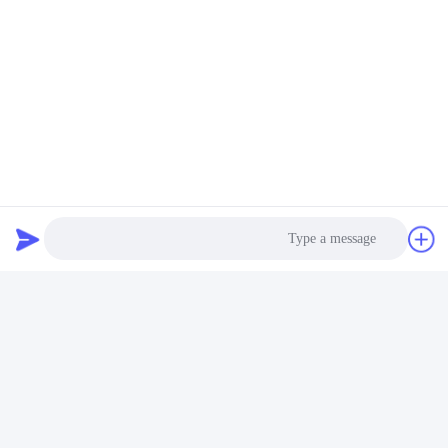
الاتصالات:
Miss. Connie
الهاتف:
86--18929294698
اتصل الآن
أرسل لنا
Photo
Video Call
Audio Call