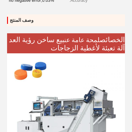
0.03%,no negative error
Accuracy:
وصف المنتج
الخصائص
بيع ساخن رؤية العد
لمحة عامة عن
آلة تعبئة لأغطية الزجاجات