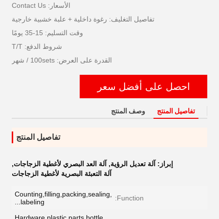
الأسعار: Contact Us
تفاصيل التغليف: رغوة داخلية + علبة خشبية خارجية
وقت التسليم: 15-35 يومًا
شروط الدفع: T/T
القدرة على العرض: 100sets / شهر
احصل على أفضل سعر
تفاصيل المنتج
وصف المنتج
تفاصيل المنتج
إبراز:
آلة تعديل الرؤية
,
آلة العد البصري لأغطية الزجاجات
,
آلة التعبئة البصرية لأغطية الزجاجات
Counting,filling,packing,sealing,
Function:
labeling...
Hardware,plastic parts,bottle