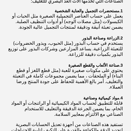
الصناعات التي تخدمها آلات العد البصري للتغليف:
1.
مستحضرات التجميل والعناية الشخصية
يعمل على حساب العناصر التجميلية الصغيرة مثل الحبات أو
الكبسولات (مثل مصلات الوجه) أو أدوات التنظيف الصلبة.
يضمن تعبئة أنيقة ودقيقة لمنتجات التجميل عالية الجودة.
2.
الزراعة وصناعة البذور
يستخدم في حساب البذور (مثل الحبوب، وبذور الخضروات)
للتعبئة الزراعية. يساعد المزارعين وشركات البذور على توزيع
البذور بكميات دقيقة للزراعة.
3.
صناعة الألعاب والقطع الصغيرة
يحتوي على مكونات صغيرة للعبة (مثل قطع اللغز أو قطع
البناء) أو الملحقات ، مما يضمن مجموعات كاملة في التعبئة
والتغليف. أمر بالغ الأهمية للحفاظ على جودة المنتج ورضا
العملاء.
4.
مواد كيميائية وصناعية
قابلة للتطبيق لحساب المواد الكيميائية أو الراتنجات أو المواد
الخام، بما يضمن الجرعة الدقيقة والتغليف للاستخدام
الصناعي مع الالتزام بمعايير السلامة.
تستفيد هذه الصناعات من أجهزة تعديل الحسابات البصرية
لتحديد الدقة والكفاءة والقدرة على التكيف لتلبية الاحتياجات